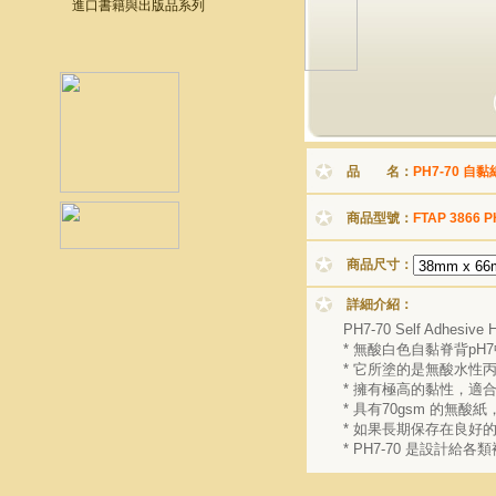
進口書籍與出版品系列
品 名：
PH7-70 自黏
商品型號：
FTAP 3866 P
商品尺寸：
詳細介紹：
PH7-70 Self Adhesive H
* 無酸白色自黏脊背pH
* 它所塗的是無酸水性
* 擁有極高的黏性，適
* 具有70gsm 的無
* 如果長期保存在良好
* PH7-70 是設計