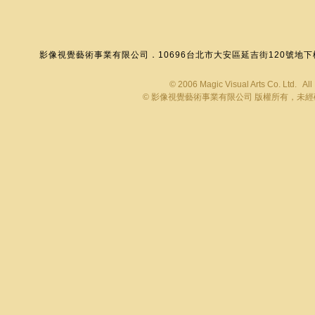
影像視覺藝術事業有限公司．10696台北市大安區延吉街120號地下樓．電話(
© 2006 Magic Visual Arts Co. Ltd.
.
All
© 影像視覺藝術事業有限公司 版權所有，未